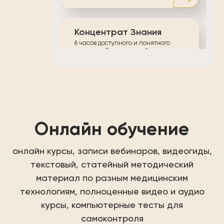
Концентрат Знания
6 часов доступного и понятного
контента, Заряд эмоций и
мотивации, Атмосфера роста и
развития, 20+ Мощных инсайтов
Онлайн курс
Онлайн обучение
Онлайн Марафон
"Ошибки имплантации"
Зуботехнические ошибки,
онлайн курсы, записи вебинаров, видеогиды,
Хирургические методы,
текстовый, статейный методический
Ортопедическая коррекция,
Спикеры-эксперты
материал по разным медицинским
технологиям, полноценные
Онлайн курс
видео и аудио
курсы, компьютерные
тесты для
самоконтроля